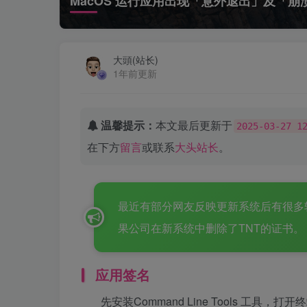
MacOS 运行应用出现「意外退出」及「
大頭(站长)
1年前更新
温馨提示：
本文最后更新于
2025-03-27 1
在下方
留言
或联系
大头站长
。
最近有部分网友反映更新系统后有很多软
果公司在新系统中删除了TNT的证书。
应用签名
先安装Command Line Tools 工具