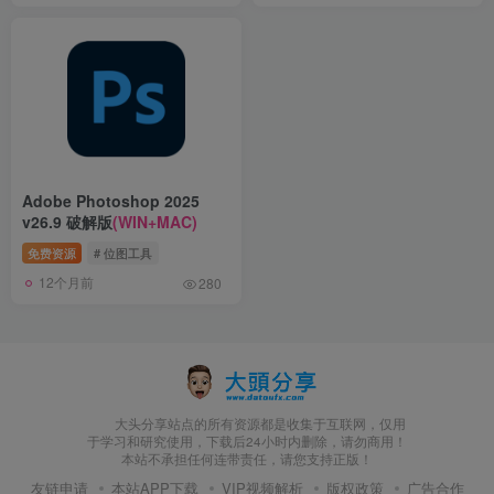
Adobe Photoshop 2025
v26.9 破解版
(WIN+MAC)
免费资源
# 位图工具
12个月前
280
大头分享站点的所有资源都是收集于互联网，仅用
于学习和研究使用，下载后24小时内删除，请勿商用！
本站不承担任何连带责任，请您支持正版！
友链申请
本站APP下载
VIP视频解析
版权政策
广告合作