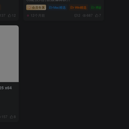
会员专属
Mac精选
Win精选
稀缺资源
12个月前
137
12
2
687
7
25 x64
157
8