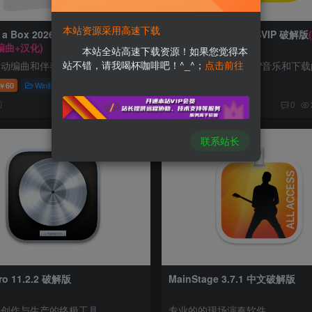
本站资源采用高速下载
n a Box 2026 (1237) 最新破解版
酷我音乐 v12.0.0.0 SVIP 破解版
编曲+汉化)
亲测)
本站全站高速下载资源！如果您觉得本
站不错，请我喝杯咖啡吧！^_^；
点击前往
自动编曲和伴奏软件
安卓还可以在线听VIP音乐和下
60
Win精选
稀缺资源
免费资源
安卓软件
￥
前
5个月前
16
3319
8
0
联系站长
Pro 11.2.2 破解版
MainStage 3.7.1 中文破解版
乐创作与生产的终极工具
专业的的现场演奏软件