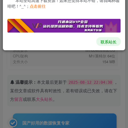
本站全站高速下载资源！如果您觉得本站不错，请我喝杯咖
免费资源
啡吧！^_^；
点击前往
万兴恢复专家Recoverit v13.5.25.4 繁体中文破解版(WIN+MAC)
此内容为免费资源，请登录后查看
登录查看
VIP低至8元
远程服务
推荐使用Motrix下载
Motrix高速下载方法
联系站长
系统要求
Windows&MacOS
CPU架构
M1/英特尔 64位
文件大小
154 MB
温馨提示：
本文最后更新于
，
2025-08-12 22:04:30
某些文章或软件具有时效性，若有错误或已失效，请在下
方
留言
或联系
大头站长
。
国产好用的数据恢复专家