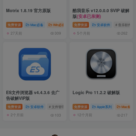
Motrix 1.8.19 官方原版
酷我音乐 v12.0.0.0 SVIP 破解
版
(安卓已亲测)
免费资源
Mac必备
Win必备
# 下载工具
免费资源
安卓软件
# 音乐软件
27天前
5个月前
309
262
ES文件浏览器 v4.4.3.6 去广
Logic Pro 11.2.2 破解版
告破解VIP版
免费资源
安卓软件
# 文件管理
免费资源
Apple系列
Mac精选
2个月前
12个月前
103
217