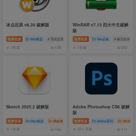
冰点还原 v8.30 破解版
WinRAR v7.13 烈火中文破解
版
免费资源
Win精选
# 系统还原
免费资源
Win必备
# 解压软件
1年前
1年前
138
252
Sketch 2025.2 破解版
Adobe Photoshop CS6 破解
版
免费资源
Mac精选
稀缺资源
# 封杀软件
免费资源
# 矢量工具
Adobe系列
Win精选
1年前
12个月前
154
111