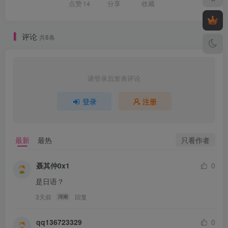
点赞
14
分享
收藏
评论
共8条
请登录后发表评论
登录
注册
只看作者
最新
最热
聂其仲0x1
0
是日语？
3天前
回复
河南
qq136723329
0