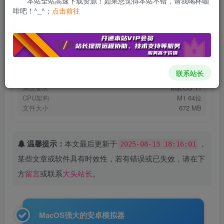
本站全站高速下载资源！如果您觉得本站不错，请我喝杯咖
免费资源
啡吧！^_^；
点击前往
MuMuPlayer Pro v1.6.10 破解版
此内容为免费资源，请登录后查看
登录查看
VIP低至8元
远程服务
推荐使用Motrix下载
Motrix高速下载方法
联系站长
系统要求
MacOS 11
CPU架构
M1 64位
文件大小
672 MB
温馨提示：
本文最后更新于
，
2025-08-13 18:16:01
某些文章或软件具有时效性，若有错误或已失效，请在下
方
留言
或联系
大头站长
。
MacOS强大的安卓模拟器