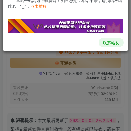
本站全站高速下载资源！如果您觉得本站不错，请我喝杯咖
付费资源
啡吧！^_^；
点击前往
WPS Office 2023 v12.8.2.21555 专业增强版(Win版)
此内容为付费资源，请付费后查看
会员专属资源
免费
免费
VIP
SVIP
联系站长
您暂无购买权限，请先开通会员
开通会员
VIP低至8元
远程服务
推荐使用Motrix下载
Motrix高速下载方法
系统要求
Windows全系列
CPU架构
英特尔 32位/64位
文件大小
339 MB
温馨提示：
本文最后更新于
，
2025-08-03 20:28:43
某些文章或软件具有时效性，若有错误或已失效，请在下