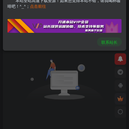
本站全站高速下载资源！如果您觉得本站不错，请我喝杯咖
啡吧！^_^；
点击前往
文章
0
收藏
0
评论
0
粉丝
0
发布
排序
0
联系站长