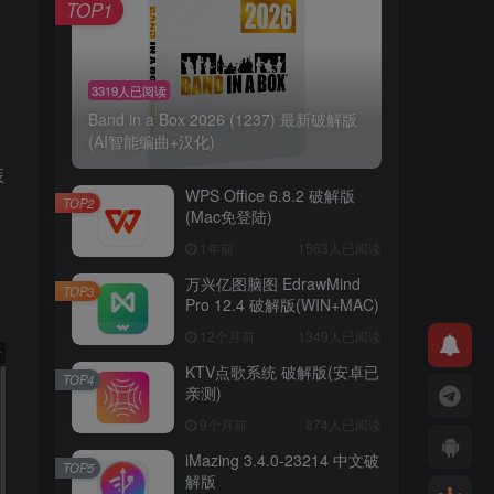
TOP1
3319人已阅读
Band in a Box 2026 (1237) 最新破解版
(AI智能编曲+汉化)
装
WPS Office 6.8.2 破解版
TOP2
(Mac免登陆)
1年前
1563人已阅读
万兴亿图脑图 EdrawMind
TOP3
Pro 12.4 破解版(WIN+MAC)
12个月前
1349人已阅读
KTV点歌系统 破解版(安卓已
TOP4
亲测)
9个月前
874人已阅读
iMazing 3.4.0-23214 中文破
TOP5
解版