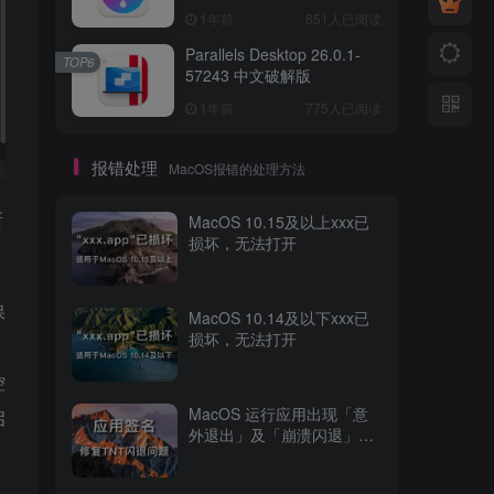
1年前
851人已阅读
Parallels Desktop 26.0.1-
TOP6
57243 中文破解版
1年前
775人已阅读
报错处理
MacOS报错的处理方法
所
MacOS 10.15及以上xxx已
损坏，无法打开
保
MacOS 10.14及以下xxx已
损坏，无法打开
控
MacOS 运行应用出现「意
启
外退出」及「崩溃闪退」问
题修复方法