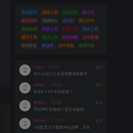
音乐软件
远程工具
远程协助
输入法
解压软件
视频制作
虚拟机
聊天软件
系统还原
磁盘工具
矢量工具
特效工具
照片工具
激活工具
格式转换
文件管理
数据恢复
数据库
操作系统
思维导图
Feiyu
10天前
0
为什么运行之后还需要登陆账号
photos
19天前
0
安卓4.4.4不支持安装？
张洪生
33天前
0
可以帮忙安装吗？是汉化版吗
xiaotou
1个月前
0
123盘无法下载要冲会员啊，大头