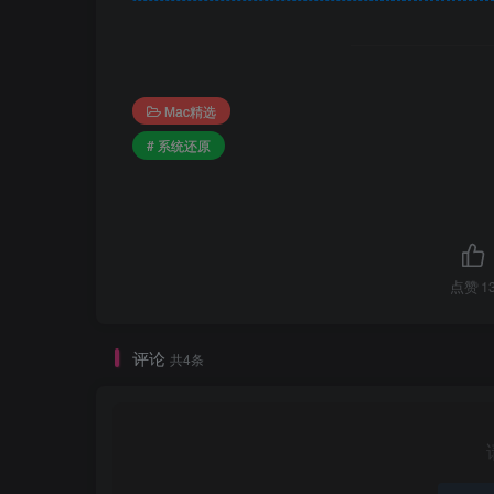
Mac精选
# 系统还原
点赞
1
评论
共4条